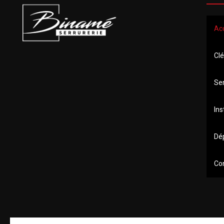
Ac
Clé
Se
Ins
Dé
Co