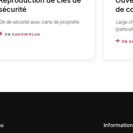
Reproduction de clés de
Ouver
sécurité
de co
Clé de sécurité avec carte de propriété
Large ch
(particu
EN SAVOIR PLUS
EN S
nu
Information