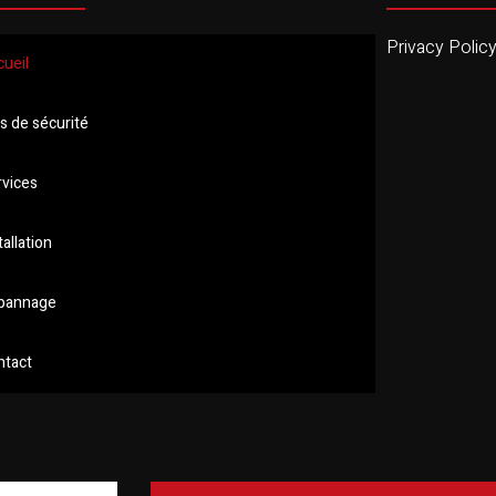
Privacy Polic
cueil
s de sécurité
rvices
tallation
pannage
ntact