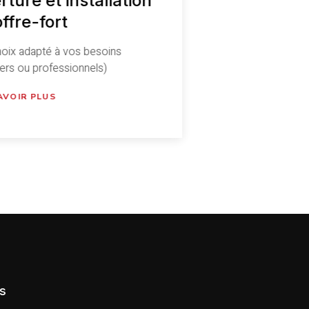
ture et installation
ffre-fort
oix adapté à vos besoins
liers ou professionnels)
AVOIR PLUS
s