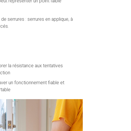
eut représenter un point faible
e serrures : serrures en applique, à
rcés.
rer la résistance aux tentatives
action
ver un fonctionnement fiable et
table