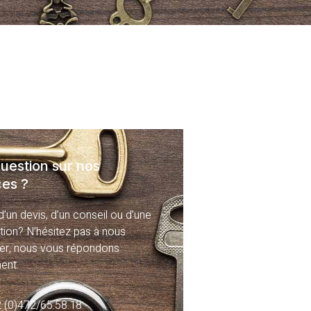
uestion sur nos
ces ?
’un devis, d’un conseil ou d’une
ntion? N’hésitez pas à nous
er, nous vous répondons
ent.
 (0)472/65.58.18