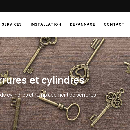
SERVICES
INSTALLATION
DÉPANNAGE
CONTACT
rrures et cylindres
n de cylindres et remplacement de serrures