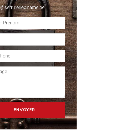
o@serrureriebiname.be
ENVOYER